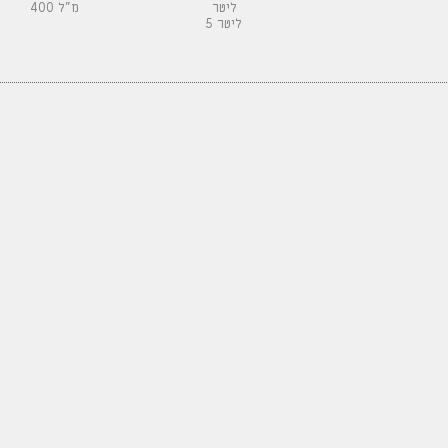
ליטר
400 מ"ל
5 ליטר