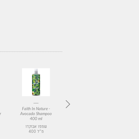
Faith In Nature -
Faith In Nature -
Faith 
r
Avocado Shampoo
Coconut Hand Wash
Lavender
400 ml
400 ml
Bod
4
תחליב רחצה לידיים
שמפו אבוקדו
ה לגוף
קוקוס
400 מ"ל
רניום
400 מ"ל