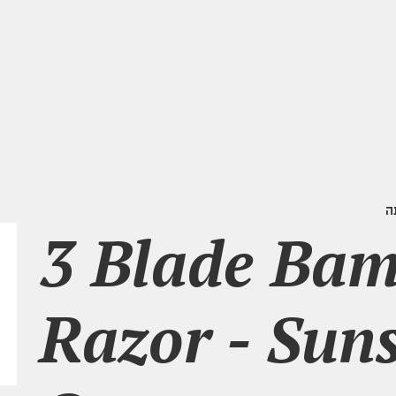
ה
3 Blade Ba
Razor - Sun