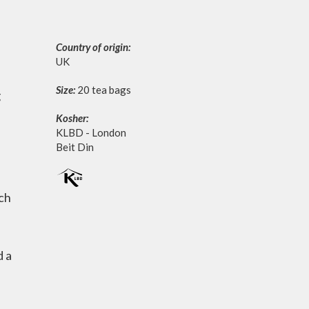
Country of origin:
UK
Size:
20 tea bags
g
Kosher:
KLBD - London
Beit Din
ach
d a