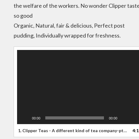
the welfare of the workers. No wonder Clipper tast
so good
Organic, Natural, fair & delicious, Perfect post
pudding, Individually wrapped for freshness.
Video
Player
00:00
00:00
1.
Clipper Teas - A different kind of tea company-ptKBLNcWMek
4:1