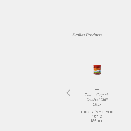
Similar Products
Organic
Tvuot - Organic Ras el
Tvuot - Organic
owder
hanout powder
Crushed Chili
g
80g
185g
תבואות - צ'ילי כתוש
אבקת ראס אל חנות
אבקת בצ
אורגני
אורגנית
 גרם
185 גרם
80 גרם